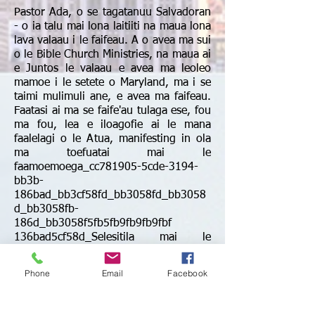
Pastor Ada, o se tagatanuu Salvadoran
- o ia talu mai lona laitiiti na maua lona
lava valaau i le faifeau. A o avea ma sui
o le Bible Church Ministries, na maua ai
e Juntos le valaau e avea ma leoleo
mamoe i le setete o Maryland, ma i se
taimi mulimuli ane, e avea ma faifeau.
Faatasi ai ma se faife'au tulaga ese, fou
ma fou, lea e iloagofie ai le mana
faalelagi o le Atua, manifesting in ola
ma toefuatai mai le
faamoemoega_cc781905-5cde-3194-
bb3b-
186bad_bb3cf58fd_bb3058fd_bb3058
d_bb3058fb-
186d_bb3058f5fb5fb9fb9fb9fbf
136bad5cf58d_Selesitila mai le
amataga ua mamanuina mo tagata
taitoatasi.
Phone
Email
Facebook
Juan y Ada están criando a sus
Cuatro hijos – Edelyn Liliana , Sephora