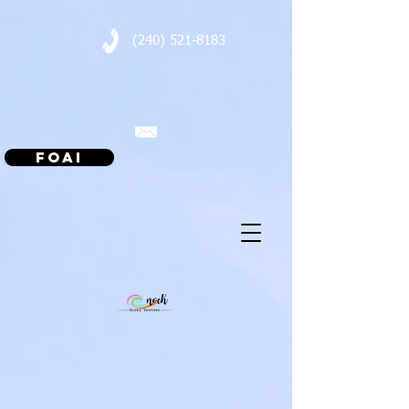
(240) 521-8183
Foai