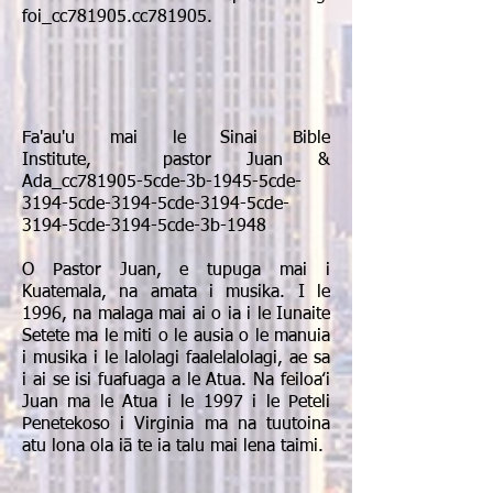
foi_cc781905.cc781905.
Fa'au'u mai le Sinai Bible
Institute, pastor Juan &
Ada_cc781905-5cde-3b-1945-5cde-
3194-5cde-3194-5cde-3194-5cde-
3194-5cde-3194-5cde-3b-1948
O Pastor Juan, e tupuga mai i
Kuatemala, na amata i musika. I le
1996, na malaga mai ai o ia i le Iunaite
Setete ma le miti o le ausia o le manuia
i musika i le lalolagi faalelalolagi, ae sa
i ai se isi fuafuaga a le Atua. Na feiloaʻi
Juan ma le Atua i le 1997 i le Peteli
Penetekoso i Virginia ma na tuutoina
atu lona ola iā te ia talu mai lena taimi.