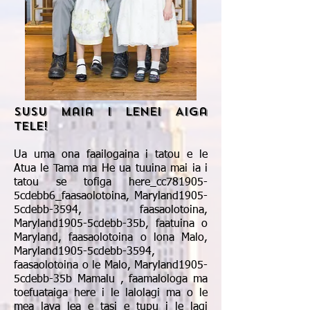
Susu maia i Lenei Aiga
Tele!
Ua uma ona faailogaina i tatou e le
Atua le Tama ma He ua tuuina mai ia i
tatou se tofiga here_cc781905-
5cdebb6_faasaolotoina, Maryland1905-
5cdebb-3594, faasaolotoina,
Maryland1905-5cdebb-35b, faatuina o
Maryland, faasaolotoina o lona Malo,
Maryland1905-5cdebb-3594,
faasaolotoina o le Malo, Maryland1905-
5cdebb-35b Mamalu , faamalologa ma
toefuataiga here i le lalolagi ma o le
mea lava lea e tasi e tupu i le lagi