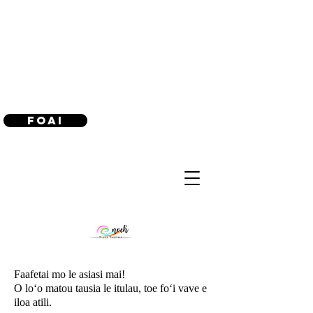
(240) 521-8183
Foai
Faafetai mo le asiasi mai!
O loʻo matou tausia le itulau, toe foʻi vave e
iloa atili.