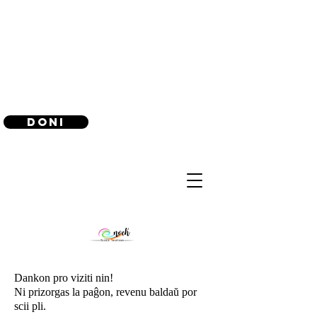
(240) 521-8183
Doni
Dankon pro viziti nin!
Ni prizorgas la paĝon, revenu baldaŭ por
scii pli.