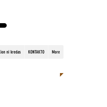
-8183
labiblia2@yahoo.com
ion ni kredas
KONTAKTO
More