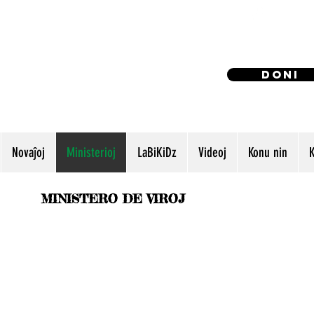
(240) 521
Doni
Novaĵoj
Ministerioj
LaBiKiDz
Videoj
Konu nin
K
MINISTERO DE VIROJ