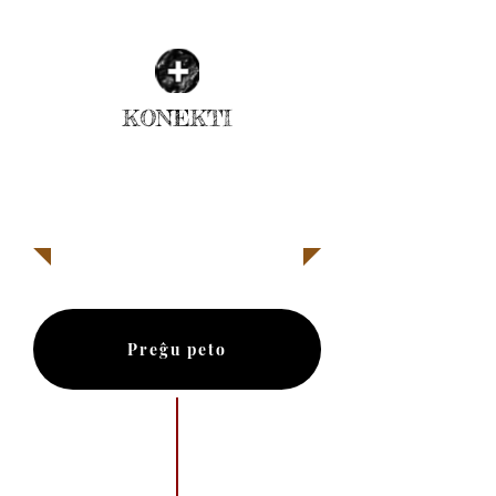
KONEKTI
| LEGU PLI |
Preĝu peto