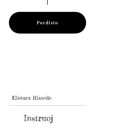
Pordisto
Elstara Rimedo
Instruoj