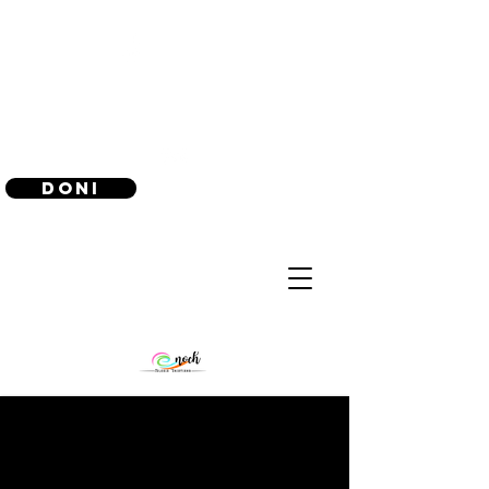
(240) 521-8183
Doni