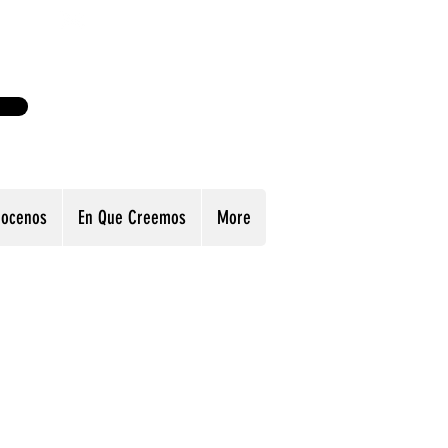
-8183
iglesiaenoch@gmail.com
ocenos
En Que Creemos
More