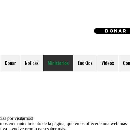
(240) 521
Donar
Donar
Noticas
Ministerios
EnoKidz
Videos
Con
ias por visitarnos!
mos en mantenimiento de la página, queremos ofrecerte una web mas
itiva... vuelve pronto para saber más.