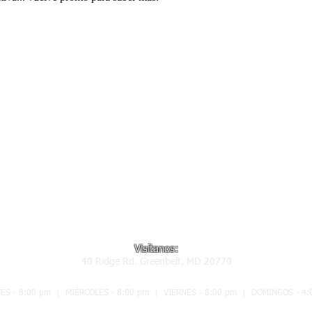
Visítanos:
40 Ridge Rd. Greenbelt, MD 20770
ES - 8:00 pm | MIÉRCOLES - 8:00 pm | VIERNES - 8:00 pm | DOMINGOS - 4: