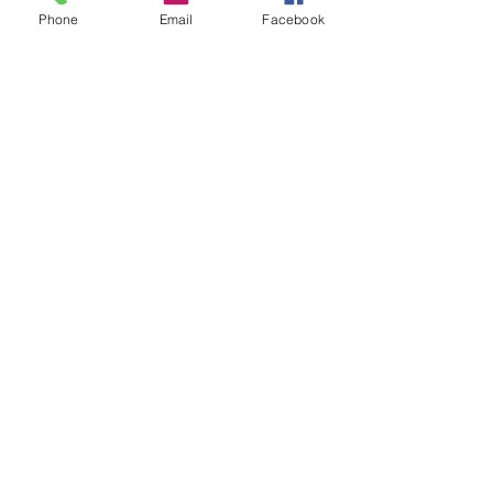
Phone
Email
Facebook