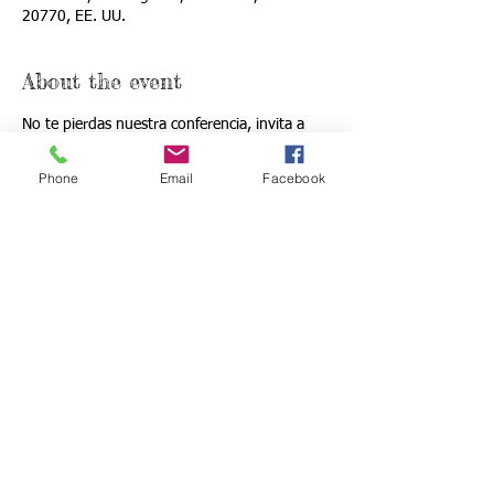
20770, EE. UU.
About the event
No te pierdas nuestra conferencia, invita a 
otras mujeres a conocer al Dios poderoso 
que transforma corazones.
Phone
Email
Facebook
Share this event
Llámanos:
Visítanos:
40 Ridge Rd. Greenbelt, MD 20770
(240) 521-8183
MARTES - 8:00 pm | MIÉRCOLES -
8:00 pm | VIERNES - 8:00 pm |