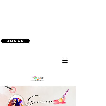
(240) 521-8183
Donar