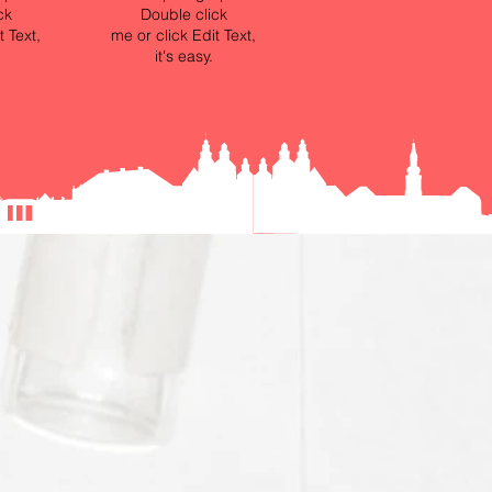
ck
Double click
t Text,
me or click Edit Text,
it's easy.