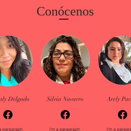
Conócenos
aly Delgado
Silvia Navarro
Arely Pa
a paragraph.
I’m a paragraph.
I’m a paragr