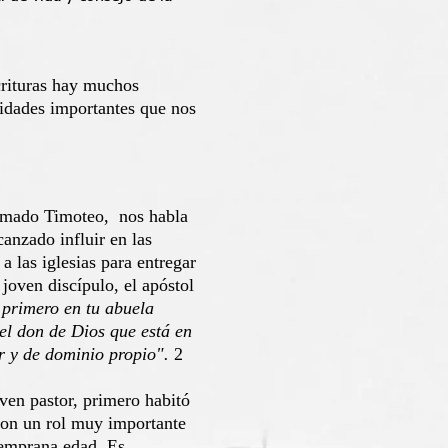
crituras hay muchos
lidades importantes que nos
llamado Timoteo, nos habla
canzado influir en las
a las iglesias para entregar
joven discípulo, el apóstol
ó primero en tu abuela
del don de Dios que está en
r y de dominio propio".
2
oven pastor, primero habitó
on un rol muy importante
 temprana edad. Es