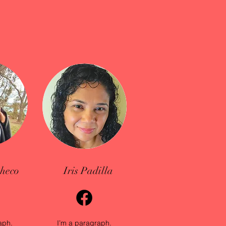
checo
Iris Padilla
aph.
I’m a paragraph.