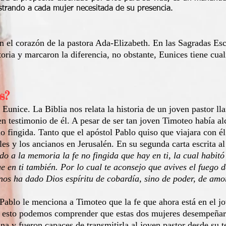
strando a cada mujer necesitada de su presencia.
en el corazón de la pastora Ada-Elizabeth. En las Sagradas Es
oria y marcaron la diferencia, no obstante, Eunices tiene cua
s?
 Eunice. La Biblia nos relata la historia de un joven pastor 
n testimonio de él. A pesar de ser tan joven Timoteo había al
 fingida. Tanto que el apóstol Pablo quiso que viajara con él 
s y los ancianos en Jerusalén. En su segunda carta escrita al 
do a la memoria la fe no fingida que hay en ti, la cual habit
e en ti también. Por lo cual te aconsejo que avives el fuego 
nos ha dado Dios espíritu de cobardía, sino de poder, de amo
 Pablo le menciona a Timoteo que la fe que ahora está en el j
n esto podemos comprender que estas dos mujeres desempeñar
ina y fueron capaces de transmitirla al joven pastor desde su