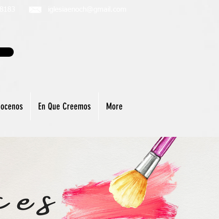
-8183
iglesiaenoch@gmail.com
ocenos
En Que Creemos
More