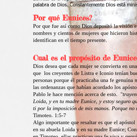
palabra de Dios. Constantemente Dios está mini
Por qué Eunices?
Por que fue así como Dios depositó la visión 
nombres y cientos de mujeres que hicieron hist
identifican en el tiempo presente.
Cual es el propósito de Eunice
Dios desea que cada mujer se convierta en una
que los creyentes de Listra e Iconio tenían bue
personas porque él practicaba una fe genuina no
las ordenanzas que habían acordado los apóstole
Pablo le hace mención acerca de esto. "
trayen
Loida, y en tu madre Eunice, y estoy seguro qu
ti por la imposición de mis manos. Porque no 
Timoteo. 1:5-7
Algo importante que resaltar es que el apóstol
en su abuela Loida y en su madre Eunice; Co
en Timoteo, ellas practican una fe viva y genu