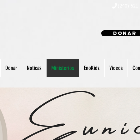
(240) 521
Donar
Donar
Noticas
Ministerios
EnoKidz
Videos
Con