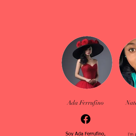
Ada Ferrufino
Nat
I’m 
Soy Ada Ferrufino,