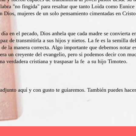
alabra "no fingida" para resaltar que tanto Loida como Eunice 
n Dios, mujeres de un solo pensamiento cimentadas en Cristo,
día en el pecado, Dios anhela que cada madre se convierta e
az de transmitirla a sus hijos y nietos. La fe es la semilla de
a de la manera correcta. Algo importante que debemos notar e
 era un creyente del evangelio, pero si podemos decir con mu
na verdadera cristiana y traspasar la fe a su hijo Timoteo.
?
o adjunto aquí y con gusto te guiaremos. También puedes hacer