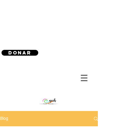
(240) 521-8183
Donar
Blog