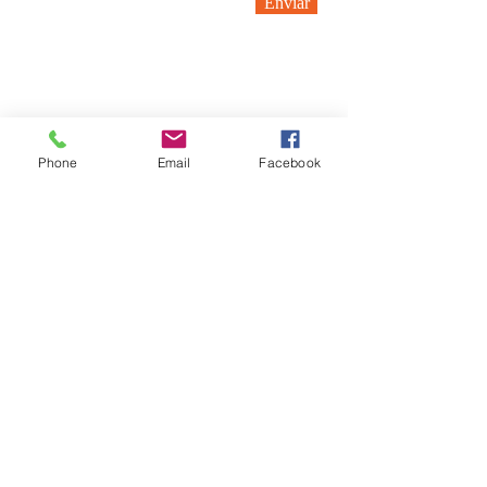
Enviar
Phone
Email
Facebook
Llámanos:
Visítanos:
40 Ridge Rd. Greenbelt, MD 20770
(240) 521-8183
MARTES - 8:00 pm | MIÉRCOLES -
8:00 pm | VIERNES - 8:00 pm |
DOMINGOS - 4:00 pm