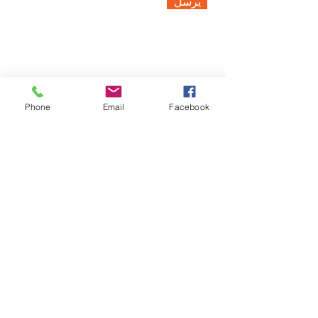
يرسل
Phone
Email
Facebook
اتصل بنا:
زورنا:
40 Ridge Rd. Greenbelt، MD 20770
(240) 521-8183
الثلاثاء - 8:00 مساءً | WEDNESDAY -
8:00 مساءً | FRIDAY - 8:00 مساءً |
SUNDAYS - 4:00 مساءً