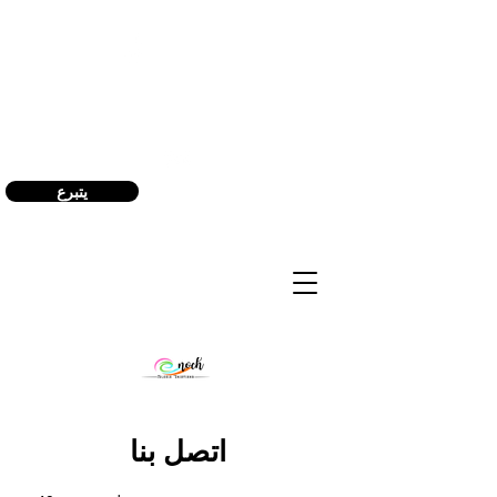
(240) 521-8183
يتبرع
اتصل بنا