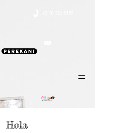
(240) 521-8183
Perekani
Hola