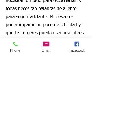
necesitan un oído para escucharlas, y
todas necesitan palabras de aliento
para seguir adelante. Mi deseo es
poder impartir un poco de felicidad y
que las mujeres puedan sentirse libres
para expresarse y conocerse mejor. El
Señor es el dueño de la creatividad y
Phone
Email
Facebook
nuestras Eunices aún tienen mucho
para dar.
Contacto
¡Conéctate conmigo en las redes
sociales para estar al tanto de todas
las novedades y eventos proximos.