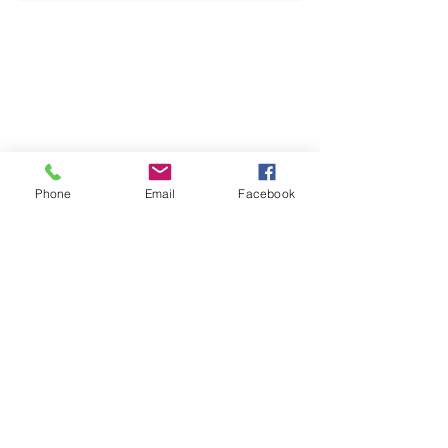
Phone
Email
Facebook
Bienvenidos! Nuestra pagina esta bajpo
mantenuiemiento le rogamos regresar mas
tarde.
ໂທຫາພວກເຮົາ:
ຢ້ຽມ​ຢາມ​ພວກ​ເຮົາ:
40 Ridge Rd. Greenbelt,
(240) 521-8183
MD Greenbelt, MD_cc781905-5cde-
5cde-800-570-300-578-1905-5cde