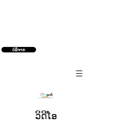
(240) 521-8183
ບໍ​ລິ​ຈາກ
ວິດີໂອ