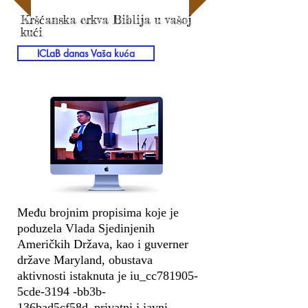
Kršćanska crkva Biblija u vašoj
kući
ICLaB danas Vaša kuća
Među brojnim propisima koje je
poduzela Vlada Sjedinjenih
Američkih Država, kao i guverner
države Maryland, obustava
aktivnosti istaknuta je iu_cc781905-
5cde-3194 -bb3b-
136bad5cf58d_privatni i javni