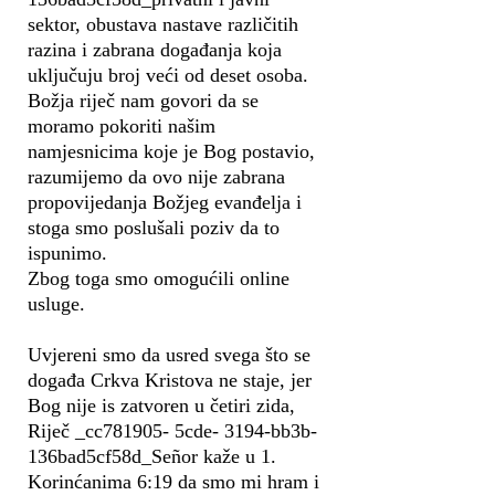
sektor, obustava nastave različitih
razina i zabrana događanja koja
uključuju broj veći od deset osoba.
Božja riječ nam govori da se
moramo pokoriti našim
namjesnicima koje je Bog postavio,
razumijemo da ovo nije zabrana
propovijedanja Božjeg evanđelja i
stoga smo poslušali poziv da to
ispunimo.
Zbog toga smo omogućili online
usluge.
Uvjereni smo da usred svega što se
događa Crkva Kristova ne staje, jer
Bog nije is zatvoren u četiri zida,
Riječ _cc781905- 5cde- 3194-bb3b-
136bad5cf58d_Señor kaže u 1.
Korinćanima 6:19 da smo mi hram i