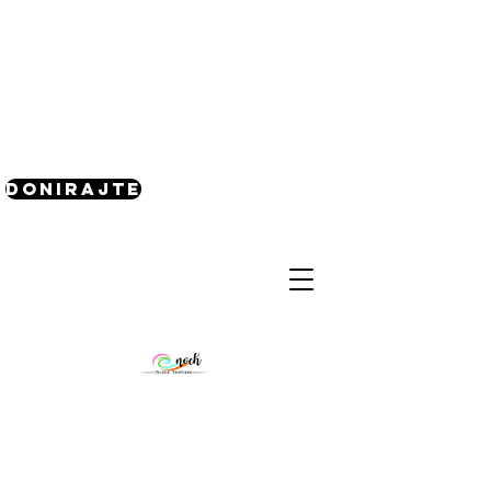
(240) 521-8183
Donirajte