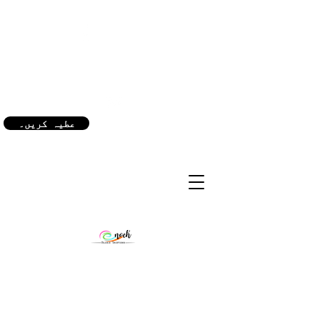
(240) 521-8183
عطیہ کریں۔