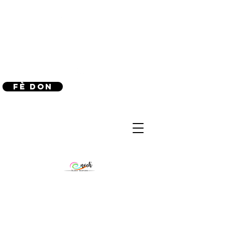
(240) 521-8183
Fè don