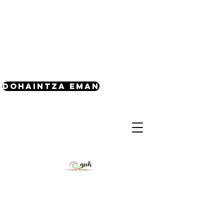
(240) 521-8183
Dohaintza eman