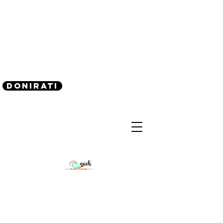
(240) 521-8183
Donirati